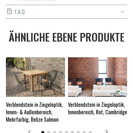
F.A.Q
ÄHNLICHE EBENE PRODUKTE
V
I
Verblendstein in Ziegeloptik,
Verblendstein in Ziegeloptik,
E
Innen- & Außenbereich,
Innenbereich, Rot, Cambridge
Mehrfarbig, Belize Salmon