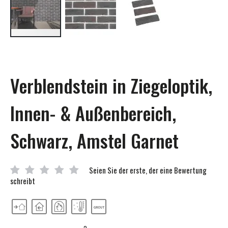
Zum
Anfang
der
Bildgalerie
Verblendstein in Ziegeloptik,
springen
Innen- & Außenbereich,
Schwarz, Amstel Garnet
Seien Sie der erste, der eine Bewertung
schreibt