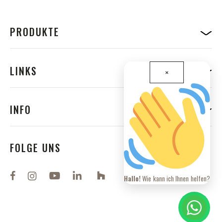
d
e
n
S
PRODUKTE
i
e
s
i
LINKS
×
c
h
f
ü
INFO
r
u
n
s
FOLGE UNS
e
r
e
Hallo!
Wie kann ich Ihnen helfen?
n
N
e
w
s