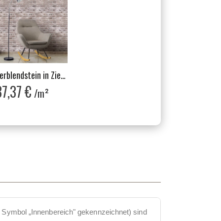
Verblendstein in Ziegeloptik, Innenbereich, Mehrfarbig, Imperial Essence
37,37 €
/m²
m Symbol „Innenbereich" gekennzeichnet) sind