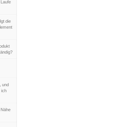
 Laufe
gt die
element
odukt
tändig?
, und
 ich
r Nähe