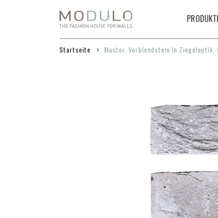
Zum
Inhalt
PRODUKT
springen
Startseite
Muster, Verblendstein In Ziegeloptik,
Zum
Ende
der
Bildgalerie
springen