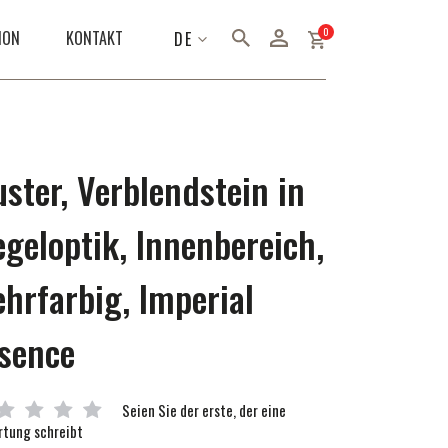
Artikel
0
SPRACHE
ION
KONTAKT
DE
ster, Verblendstein in
egeloptik, Innenbereich,
hrfarbig, Imperial
sence
Seien Sie der erste, der eine
tung schreibt