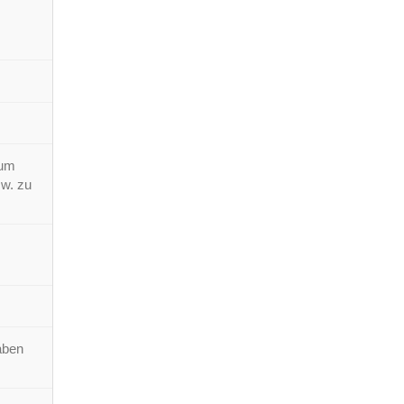
 um
sw. zu
aben