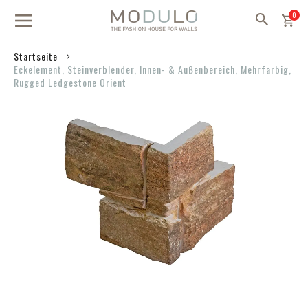
Zum
Arti
0
Inhalt
springen
Startseite
Eckelement, Steinverblender, Innen- & Außenbereich, Mehrfarbig,
Rugged Ledgestone Orient
Zum
Ende
der
Bildgalerie
springen
Zum
Anfang