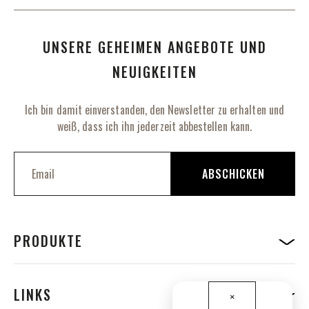
UNSERE GEHEIMEN ANGEBOTE UND
NEUIGKEITEN
Ich bin damit einverstanden, den Newsletter zu erhalten und
weiß, dass ich ihn jederzeit abbestellen kann.
M
e
ABSCHICKEN
l
d
e
n
S
PRODUKTE
i
e
s
i
LINKS
×
c