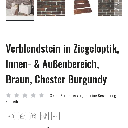
Zum
Anfang
der
Bildgalerie
Verblendstein in Ziegeloptik,
springen
Innen- & Außenbereich,
Braun, Chester Burgundy
Seien Sie der erste, der eine Bewertung
schreibt