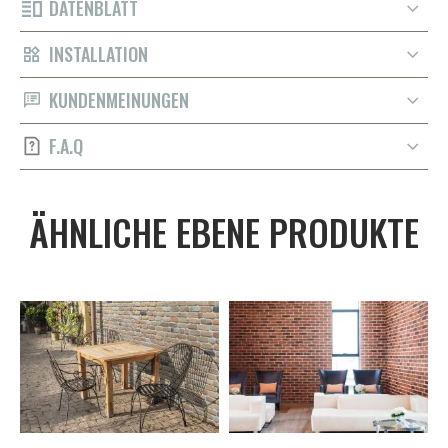
DATENBLATT
INSTALLATION
KUNDENMEINUNGEN
F.A.Q
ÄHNLICHE EBENE PRODUKTE
V
I