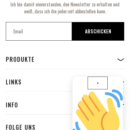
Ich bin damit einverstanden, den Newsletter zu erhalten und
weiß, dass ich ihn jederzeit abbestellen kann.
M
e
ABSCHICKEN
l
d
e
n
S
PRODUKTE
i
e
s
i
LINKS
×
c
h
f
ü
INFO
r
u
n
s
FOLGE UNS
e